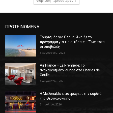
Φόρτωση περισσοτέρων
ΠΡΟΤΕΙΝΟΜΕΝΑ
Τουρισμός για Όλους: Άνοιξε το
πρόγραμμα για τις αιτήσεις – Έως πότε
οι υποβολές
5 Αυγούστου, 2026
Air France – La Première: Το
ανακαινισμένο lounge στο Charles de
Gaulle
4 Αυγούστου, 2026
Η McDonald’s επιστρέφει στην καρδιά
της Θεσσαλονίκης
31 Ιουλίου, 2026