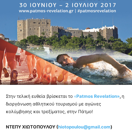
Στην τελική ευθεία βρίσκεται το
«
Patmos
Revelation
»
,
η
διοργάνωση αθλητικού τουρισμού με αγώνες
κολύμβησης και τρεξίματος, στην Πάτμο!
ΝΤΕΠΥ ΧΙΩΤΟΠΟΥΛΟΥ (
hiotopoulou@gmail.com
)