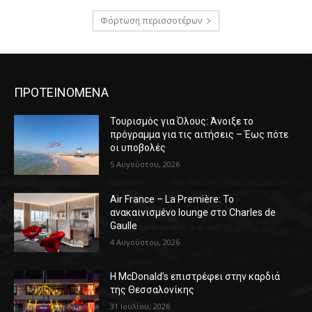
Φόρτωση περισσοτέρων
ΠΡΟΤΕΙΝΟΜΕΝΑ
Τουρισμός για Όλους: Άνοιξε το
πρόγραμμα για τις αιτήσεις – Έως πότε
οι υποβολές
5 Αυγούστου, 2026
Air France – La Première: Το
ανακαινισμένο lounge στο Charles de
Gaulle
4 Αυγούστου, 2026
Η McDonald’s επιστρέφει στην καρδιά
της Θεσσαλονίκης
31 Ιουλίου, 2026