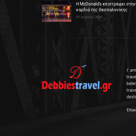
Η McDonald’s επιστρέφει στην
καρδιά της Θεσσαλονίκης
31 Ιουλίου, 2026
I' a
trav
belie
trave
dest
Επικ