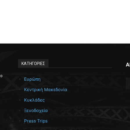
ΚΑΤΗΓΟΡΙΕΣ
Α
το
Ευρώπη
Κεντρική Μακεδονία
Κυκλάδες
Ξενοδοχεία
Press Trips