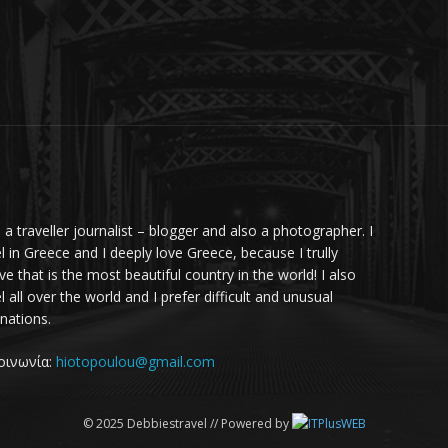
m a traveller journalist – blogger and also a photographer. I
el in Greece and I deeply love Greece, because I trully
ve that is the most beautiful country in the world! I also
l all over the world and I prefer difficult and unusual
inations.
οινωνία:
hiotopoulou@gmail.com
© 2025 Debbiestravel // Powered by