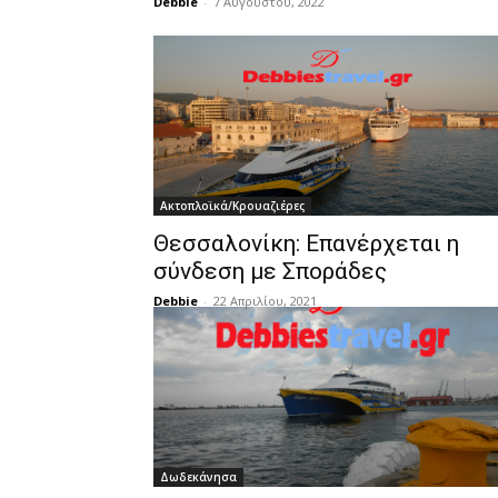
Debbie
-
7 Αυγούστου, 2022
Ακτοπλοϊκά/Κρουαζιέρες
Θεσσαλονίκη: Επανέρχεται η
σύνδεση με Σποράδες
Debbie
-
22 Απριλίου, 2021
Δωδεκάνησα