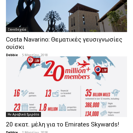
Ξενοδοχεία
Costa Navarino: Θεματικές γευσιγνωσίες
ουίσκι
Debbie
-
5 Μαρτίου, 2018
Ην.Αραβικά Εμιράτα
20 εκατ. μέλη για το Emirates Skywards!
Debbie
-
2 Μαρτίου, 2018