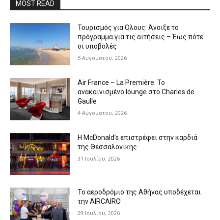
MOST READ
Τουρισμός για Όλους: Άνοιξε το
πρόγραμμα για τις αιτήσεις – Έως πότε
οι υποβολές
5 Αυγούστου, 2026
Air France – La Première: Το
ανακαινισμένο lounge στο Charles de
Gaulle
4 Αυγούστου, 2026
Η McDonald’s επιστρέφει στην καρδιά
της Θεσσαλονίκης
31 Ιουλίου, 2026
Το αεροδρόμιο της Αθήνας υποδέχεται
την AIRCAIRO
29 Ιουλίου, 2026