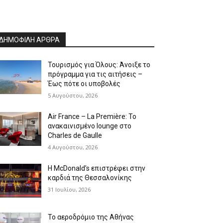
ΔΗΜΟΦΙΛΗ ΑΡΘΡΑ
Τουρισμός για Όλους: Άνοιξε το
πρόγραμμα για τις αιτήσεις –
Έως πότε οι υποβολές
5 Αυγούστου, 2026
Air France – La Première: Το
ανακαινισμένο lounge στο
Charles de Gaulle
4 Αυγούστου, 2026
Η McDonald’s επιστρέφει στην
καρδιά της Θεσσαλονίκης
31 Ιουλίου, 2026
Το αεροδρόμιο της Αθήνας