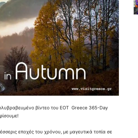
 πολυβραβευμένο βίντεο του ΕΟΤ Greece 365-Day
φίσουμε!
τέσσερις εποχές του χρόνου, με μαγευτικά τοπία σε