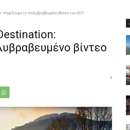
on: Ψηφίζουμε το πολυβραβευμένο βίντεο του ΕΟΤ
estination:
λυβραβευμένο βίντεο
0