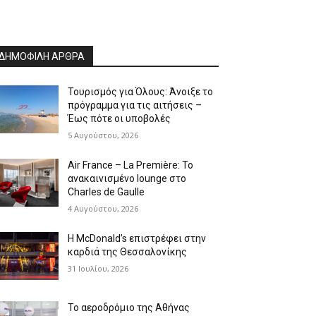
ΔΗΜΟΦΙΛΗ ΑΡΘΡΑ
Τουρισμός για Όλους: Άνοιξε το
πρόγραμμα για τις αιτήσεις –
Έως πότε οι υποβολές
5 Αυγούστου, 2026
Air France – La Première: Το
ανακαινισμένο lounge στο
Charles de Gaulle
4 Αυγούστου, 2026
Η McDonald’s επιστρέφει στην
καρδιά της Θεσσαλονίκης
31 Ιουλίου, 2026
Το αεροδρόμιο της Αθήνας