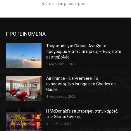
Φόρτωση περισσοτέρων
ΠΡΟΤΕΙΝΟΜΕΝΑ
Τουρισμός για Όλους: Άνοιξε το
πρόγραμμα για τις αιτήσεις – Έως πότε
οι υποβολές
5 Αυγούστου, 2026
Air France – La Première: Το
ανακαινισμένο lounge στο Charles de
Gaulle
4 Αυγούστου, 2026
Η McDonald’s επιστρέφει στην καρδιά
της Θεσσαλονίκης
31 Ιουλίου, 2026