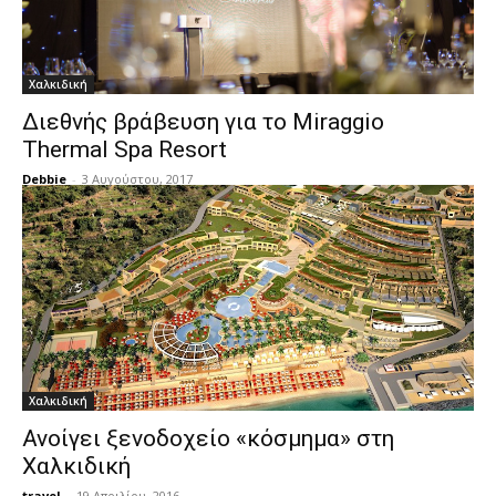
Χαλκιδική
Διεθνής βράβευση για το Miraggio
Thermal Spa Resort
Debbie
-
3 Αυγούστου, 2017
Χαλκιδική
Ανοίγει ξενοδοχείο «κόσμημα» στη
Χαλκιδική
travel
-
19 Απριλίου, 2016