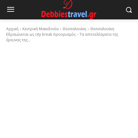
Αρχική
Κεντρική Μακεδονία
Θεσσαλονίκη
Θεσσαλονίκη:
Εδραιώνεται ως city break προορισμός – Τα αποτελέσματα της
έρευνας της...