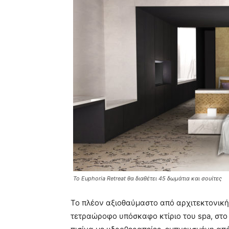
Το Euphoria Retreat θα διαθέτει 45 δωμάτια και σουίτες
Το πλέον αξιοθαύμαστο από αρχιτεκτονικής
τετραώροφο υπόσκαφο κτίριο του spa, στο 