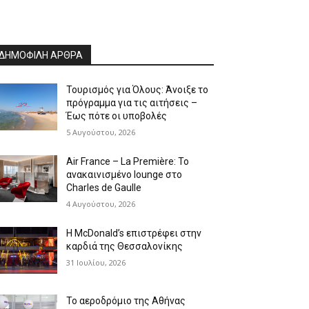
ΔΗΜΟΦΙΛΗ ΑΡΘΡΑ
Τουρισμός για Όλους: Άνοιξε το
πρόγραμμα για τις αιτήσεις –
Έως πότε οι υποβολές
5 Αυγούστου, 2026
Air France – La Première: Το
ανακαινισμένο lounge στο
Charles de Gaulle
4 Αυγούστου, 2026
Η McDonald’s επιστρέφει στην
καρδιά της Θεσσαλονίκης
31 Ιουλίου, 2026
Το αεροδρόμιο της Αθήνας