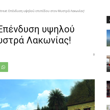
etreat: Επένδυση υψηλού επιπέδου στον Μυστρά Λακωνίας!
: Επένδυση υψηλού
υστρά Λακωνίας!
0