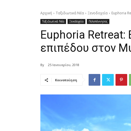
Αρχική
Ταξιδιωτικά Νέα
Ξενοδοχεία
Euphoria R
Ταξιδιωτικά Νέα
Ξενοδοχεία
Πελοπόννησος
Euphoria Retreat
επιπέδου στον Μ
By
25 Ιανουαρίου, 2018
Κοινοποίηση