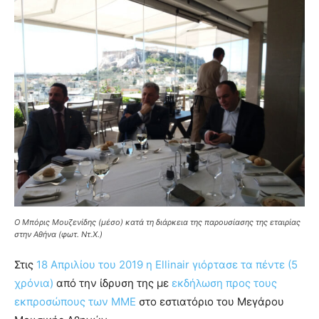
Ο Μπόρις Μουζενίδης (μέσο) κατά τη διάρκεια της παρουσίασης της εταιρίας
στην Αθήνα (φωτ. Ντ.Χ.)
Στις
18 Απριλίου του 2019 η Ellinair γιόρτασε τα πέντε (5
χρόνια)
από την ίδρυση της με
εκδήλωση προς τους
εκπροσώπους των ΜΜΕ
στο εστιατόριο του Μεγάρου