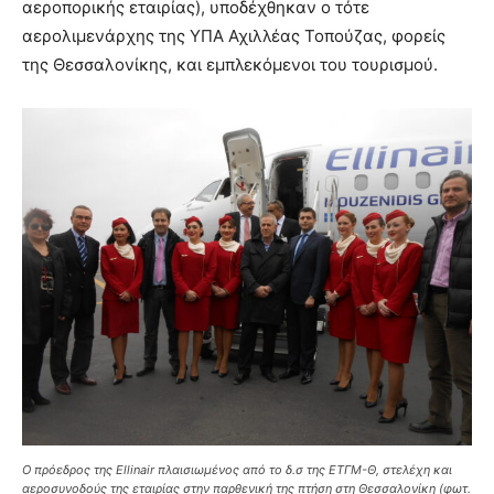
αεροπορικής εταιρίας), υποδέχθηκαν ο τότε
αερολιμενάρχης της ΥΠΑ Αχιλλέας Τοπούζας, φορείς
της Θεσσαλονίκης, και εμπλεκόμενοι του τουρισμού.
Ο πρόεδρος της Ellinair πλαισιωμένος από το δ.σ της ΕΤΓΜ-Θ, στελέχη και
αεροσυνοδούς της εταιρίας στην παρθενική της πτήση στη Θεσσαλονίκη (φωτ.