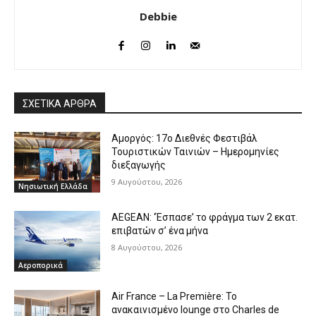
Debbie
ΣΧΕΤΙΚΑ ΑΡΘΡΑ
Αμοργός: 17ο Διεθνές Φεστιβάλ
Τουριστικών Ταινιών – Ημερομηνίες
διεξαγωγής
9 Αυγούστου, 2026
Νησιωτική Ελλάδα
AEGEAN: ‘Έσπασε’ το φράγμα των 2 εκατ.
επιβατών σ’ ένα μήνα
8 Αυγούστου, 2026
Αεροπορικά
Air France – La Première: Το
ανακαινισμένο lounge στο Charles de