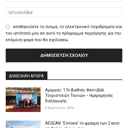
Ισ
αποθηκεύστε το όνομα, το ηλεκτρονικό ταχυδρομείο και
τον ιστότοπό μου σε αυτό το πρόγραμμα περιήγησης για την
επόμενη φορά που θα σχολιάσω.
Alternative:
ΔΗΜΟΦΙΛΗ ΑΡΘΡΑ
Αμοργός: 17ο Διεθνές Φεστιβάλ
Τουριστικών Ταινιών – Ημερομηνίες
διεξαγωγής
9 Αυγούστου, 2026
AEGEAN: ‘Έσπασε’ το φράγμα των 2 εκατ.