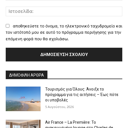
Ισ
αποθηκεύστε το όνομα, το ηλεκτρονικό ταχυδρομείο και
τον ιστότοπό μου σε αυτό το πρόγραμμα περιήγησης για την
επόμενη φορά που θα σχολιάσω.
Alternative:
ΔΗΜΟΦΙΛΗ ΑΡΘΡΑ
Τουρισμός για Όλους: Άνοιξε το
πρόγραμμα για τις αιτήσεις – Έως πότε
οι υποβολές
5 Αυγούστου, 2026
Air France – La Première: Το
ανακαινισμένο lounge στο Charles de