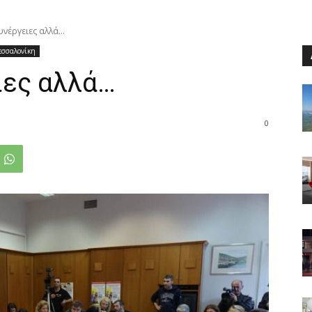
υνέργειες αλλά…
εσσαλονίκη
ιες αλλά…
0