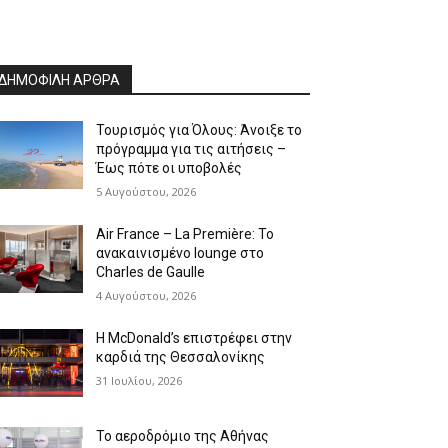
ΔΗΜΟΦΙΛΗ ΑΡΘΡΑ
Τουρισμός για Όλους: Άνοιξε το
πρόγραμμα για τις αιτήσεις –
Έως πότε οι υποβολές
5 Αυγούστου, 2026
Air France – La Première: Το
ανακαινισμένο lounge στο
Charles de Gaulle
4 Αυγούστου, 2026
Η McDonald’s επιστρέφει στην
καρδιά της Θεσσαλονίκης
31 Ιουλίου, 2026
Το αεροδρόμιο της Αθήνας