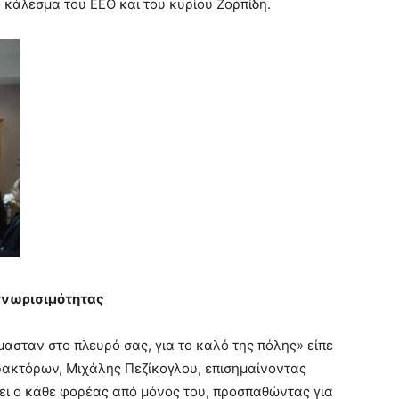
 κάλεσμα του ΕΕΘ και του κυρίου Ζορπίδη.
γνωρισιμότητας
μασταν στο πλευρό σας, για το καλό της πόλης» είπε
ρακτόρων, Μιχάλης Πεζίκογλου, επισημαίνοντας
νει ο κάθε φορέας από μόνος του, προσπαθώντας για