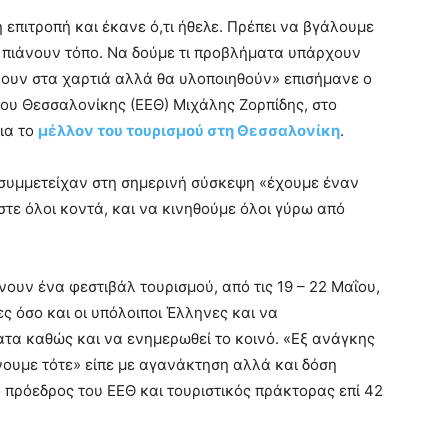
ή επιτροπή και έκανε ό,τι ήθελε. Πρέπει να βγάλουμε
α πιάνουν τόπο. Να δούμε τι προβλήματα υπάρχουν
νουν στα χαρτιά αλλά θα υλοποιηθούν» επισήμανε ο
ου Θεσσαλονίκης (ΕΕΘ) Μιχάλης Ζορπίδης, στο
ια το
μέλλον του τουρισμού στη Θεσσαλονίκη
.
υ συμμετείχαν στη σημερινή σύσκεψη «έχουμε έναν
τε όλοι κοντά, και να κινηθούμε όλοι γύρω από
νουν ένα φεστιβάλ τουρισμού, από τις 19 – 22 Μαΐου,
ς όσο και οι υπόλοιποι Έλληνες και να
τα καθώς και να ενημερωθεί το κοινό. «Εξ ανάγκης
άνουμε τότε» είπε με αγανάκτηση αλλά και δόση
 πρόεδρος του ΕΕΘ και τουριστικός πράκτορας επί 42