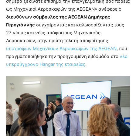
σήμερα ξεκινάτε επίσημα την επαγγελματική σας πορεία
ως Μηχανικοί Αεροσκαφών της AEGEAN» ανέφερε ο
διευθύνων σύμβουλος της AEGEAN Δημήτρης
Γερογιάννης
συγχαίροντας και καλωσορίζοντας τους
27 νέους και νέες απόφοιτους Μηχανικούς
Αεροσκαφών, στην πρώτη τελετή αποφοίτησης
υπότροφων Μηχανικών Αεροσκαφών της AEGEAN
, που
πραγματοποιήθηκε την προηγούμενη εβδομάδα στο
νέο
υπερσύγχρονο Hangar της εταιρείας
.