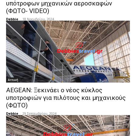
υπότροφων μηχανικών αεροσκαφών
(ΦΩΤΟ- VIDEO)
Debbie
-
18 Νοεμβρίου, 2024
Αττική
AEGEAN: Ξεκινάει ο νέος κύκλος
υποτροφιών για πιλότους και μηχανικούς
(ΦΩΤΟ)
Debbie
-
29 Σεπτεμβρίου, 2024