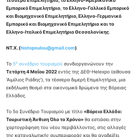
τέσσερα Επιμελητήρια, το Ελληνο-Αμερικανικό
Εμπορικό Επιμελητήριο
,
το Ελληνο-Γαλλικό Εμπορικό
και Βιομηχανικό Επιμελητήριο, Ελληνο-Γερμανικό
Εμπορικό και Βιομηχανικό Επιμελητήριο
και το
Ελληνο-Ιταλικό Επιμελητήριο Θεσσαλονίκης
.
ΝΤ.Χ. (
hiotopoulou@gmail.com
)
ο
Το
5
συνέδριο τουρισμού
συνδιοργανώνουν την
Τετάρτη 4 Μαΐου 2022
εντός της ΔΕΘ-Helexpo (αίθουσα
‘Αιμίλιος Ριάδης’), τα τέσσερα διμερή Επιμελητήρια, μια
εκδήλωση θεσμό στα οικονομικά δρώμενα της Βόρειας
Ελλάδος.
Το 5ο Συνέδριο Τουρισμού με τίτλο
«Βόρεια Ελλάδα:
Τουριστική Άνθιση Όλο το Χρόνο»
θα εστιάσει στην
χαρτογράφηση του νέου περιβάλλοντος, στις αλλαγές
της καταναλωτικής συμπεριφοράς και θα αναδείξει