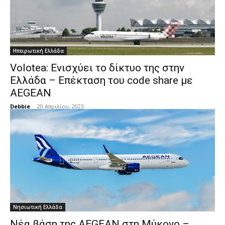
Ηπειρωτική Ελλάδα
Volotea: Ενισχύει το δίκτυο της στην
Ελλάδα – Επέκταση του code share με
AEGEAN
Debbie
-
20 Απριλίου, 2023
Νησιωτική Ελλάδα
Νέα βάση της AEGEAN στη Μύκονο –