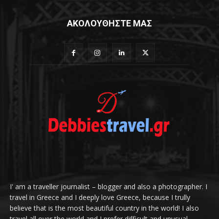
ΑΚΟΛΟΥΘΗΣΤΕ ΜΑΣ
I' am a traveller journalist – blogger and also a photographer. I
travel in Greece and I deeply love Greece, because I trully
believe that is the most beautiful country in the world! I also
travel all over the world and I prefer difficult and unusual