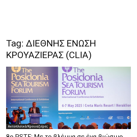
Tag:
ΔΙΕΘΝΗΣ ΕΝΩΣΗ
ΚΡΟΥΑΖΙΕΡΑΣ (CLIA)
Ακτοπλοϊκά/Κρουαζιέρες
8ο PSTF: Με το βλέμμα σε ένα βιώσιμο