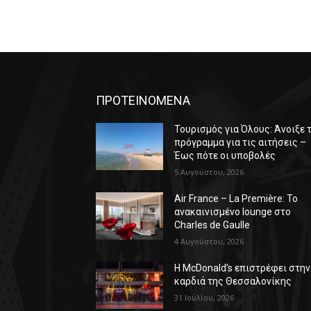
ΠΡΟΤΕΙΝΟΜΕΝΑ
Τουρισμός για Όλους: Άνοιξε 
πρόγραμμα για τις αιτήσεις –
Έως πότε οι υποβολές
5 Αυγούστου, 2026
Air France – La Première: Το
ανακαινισμένο lounge στο
Charles de Gaulle
4 Αυγούστου, 2026
Η McDonald’s επιστρέφει στην
καρδιά της Θεσσαλονίκης
31 Ιουλίου, 2026