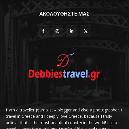
ΑΚΟΛΟΥΘΗΣΤΕ ΜΑΣ
I' am a traveller journalist – blogger and also a photographer. I
travel in Greece and I deeply love Greece, because I trully
believe that is the most beautiful country in the world! I also
travel all over the world and I prefer difficult and unusual