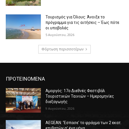
Τουρισμός για Όλους: Άνοιξε το
πρόγραμμα για τις αιτήσεις – Έως πότε
οι υποβολές
5 Αυγούστου, 2026
Φόρτωση περισσοτέρων
ΠΡΟΤΕΙΝΟΜΕΝΑ
Αμοργός: 17ο Διεθνές Φεστιβάλ
Τουριστικών Ταινιών – Ημερομηνίες
διεξαγωγής
9 Αυγούστου, 2026
AEGEAN: ‘Έσπασε’ το φράγμα των 2 εκατ.
επιβατών σ’ ένα μήνα