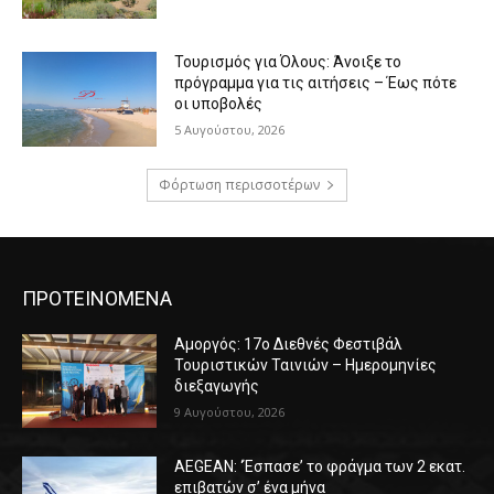
Τουρισμός για Όλους: Άνοιξε το
πρόγραμμα για τις αιτήσεις – Έως πότε
οι υποβολές
5 Αυγούστου, 2026
Φόρτωση περισσοτέρων
ΠΡΟΤΕΙΝΟΜΕΝΑ
Αμοργός: 17ο Διεθνές Φεστιβάλ
Τουριστικών Ταινιών – Ημερομηνίες
διεξαγωγής
9 Αυγούστου, 2026
AEGEAN: ‘Έσπασε’ το φράγμα των 2 εκατ.
επιβατών σ’ ένα μήνα