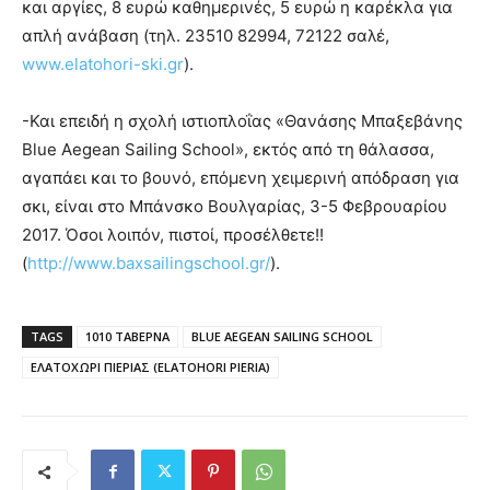
και αργίες, 8 ευρώ καθημερινές, 5 ευρώ η καρέκλα για
απλή ανάβαση (τηλ. 23510 82994, 72122 σαλέ,
www.elatohori-ski.gr
).
-Και επειδή η σχολή ιστιοπλοΐας «Θανάσης Μπαξεβάνης
Blue Aegean Sailing School», εκτός από τη θάλασσα,
αγαπάει και το βουνό, επόμενη χειμερινή απόδραση για
σκι, είναι στο Μπάνσκο Βουλγαρίας, 3-5 Φεβρουαρίου
2017. Όσοι λοιπόν, πιστοί, προσέλθετε!!
(
http://www.baxsailingschool.gr/
).
TAGS
1010 ΤΑΒΕΡΝΑ
BLUE AEGEAN SAILING SCHOOL
ΕΛΑΤΟΧΩΡΙ ΠΙΕΡΙΑΣ (ELATOHORI PIERIA)