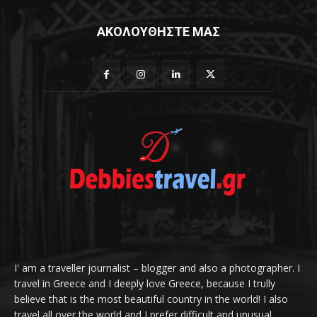
ΑΚΟΛΟΥΘΗΣΤΕ ΜΑΣ
I' am a traveller journalist – blogger and also a photographer. I
travel in Greece and I deeply love Greece, because I trully
believe that is the most beautiful country in the world! I also
travel all over the world and I prefer difficult and unusual