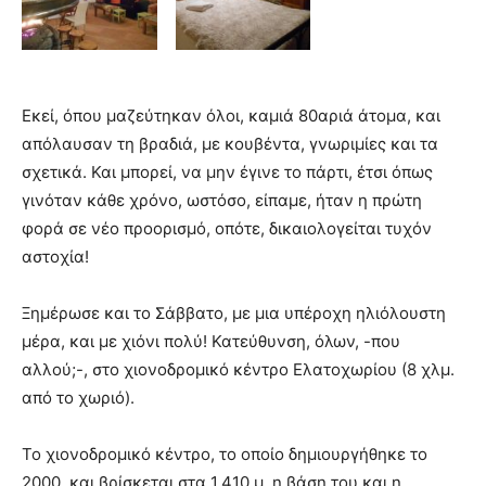
Εκεί, όπου μαζεύτηκαν όλοι, καμιά 80αριά άτομα, και
απόλαυσαν τη βραδιά, με κουβέντα, γνωριμίες και τα
σχετικά. Και μπορεί, να μην έγινε το πάρτι, έτσι όπως
γινόταν κάθε χρόνο, ωστόσο, είπαμε, ήταν η πρώτη
φορά σε νέο προορισμό, οπότε, δικαιολογείται τυχόν
αστοχία!
Ξημέρωσε και το Σάββατο, με μια υπέροχη ηλιόλουστη
μέρα, και με χιόνι πολύ! Κατεύθυνση, όλων, -που
αλλού;-, στο χιονοδρομικό κέντρο Ελατοχωρίου (8 χλμ.
από το χωριό).
Το χιονοδρομικό κέντρο, το οποίο δημιουργήθηκε το
2000, και βρίσκεται στα 1.410 μ. η βάση του και η