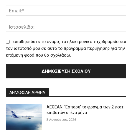
Ema
Ισ
αποθηκεύστε το όνομα, το ηλεκτρονικό ταχυδρομείο και
τον ιστότοπό μου σε αυτό το πρόγραμμα περιήγησης για την
επόμενη φορά που θα σχολιάσω.
Alternative:
ΔΗΜΟΦΙΛΗ ΑΡΘΡΑ
AEGEAN: ‘Έσπασε’ το φράγμα των 2 εκατ.
επιβατών σ’ ένα μήνα
8 Αυγούστου, 2026