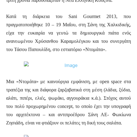
τρίτη χρονιά παρουσιαζόταν η Νέα Ελληνική Κουζίνα.
Κατά τη διάρκεια του Sani Gourmet 2013, που
πραγματοποιήθηκε 10 – 19 Μαΐου, στη Σάνη της Χαλκιδικής,
είχα την ευκαιρία να γευτώ τα δημιουργικά πιάτα ενός
ανανεωμένου Χρύσανθου Καραμολέγκου και του συνεργάτη
του Τάσου Παπουλίδη, στο εστιατόριο «Ντομάτα».
Μια «Ντομάτα» με καινούργια εμφάνιση, με open space στα
τραπέζια της και διάφορα ζαρζαβατικά στη μέση (λάδια, ξύδια,
αλάτι, πιπέρι, ελιές, ψωμάκι, αγγουράκια κ.ά.). Στόχος αυτού
του πολύ προχωρημένου concept, το οποίο έχει την υπογραφή
του αρχιτέκτονα – και αντιπροέδρου Σάνη ΑΕ- Φωκίωνα
Ζησιάδη, είναι να φτιάξουν οι πελάτες τη δική τους σαλάτα.