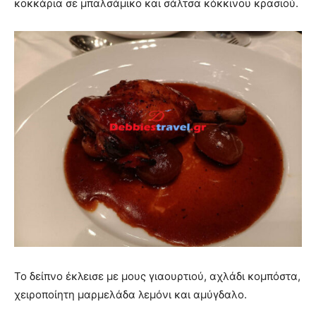
κοκκάρια σε μπαλσάμικο και σάλτσα κόκκινου κρασιού.
Το δείπνο έκλεισε με μους γιαουρτιού, αχλάδι κομπόστα,
χειροποίητη μαρμελάδα λεμόνι και αμύγδαλο.