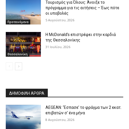
Τουρισμός για Όλους: Άνοιξε το
πρόγραμμα για τις αιτήσεις – Έως πότε
οι υποβολές
5 Αυγούστου, 2026
Προτεινόμενα
Η McDonald’s επιστρέφει στην καρδιά
της Θεσσαλονίκης
31 Ιουλίου, 2026
Θεσσαλονίκη
ΔΗΜΟΦΙΛΗ ΑΡΘΡΑ
AEGEAN: ‘Έσπασε’ το φράγμα των 2 εκατ.
επιβατών σ’ ένα μήνα
8 Αυγούστου, 2026