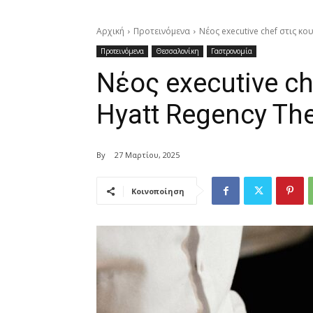
Αρχική
Προτεινόμενα
Νέος executive chef στις κο
Προτεινόμενα
Θεσσαλονίκη
Γαστρονομία
Νέος executive ch
Hyatt Regency The
By
27 Μαρτίου, 2025
Κοινοποίηση