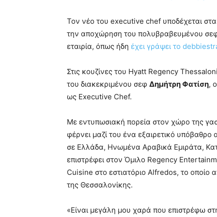
Τον νέο του executive chef υποδέχεται στα
την αποχώρηση του πολυβραβευμένου σεφ 
εταιρία, όπως ήδη
έχει γράψει το debbiestr
Στις κουζίνες του Hyatt Regency Thessalon
του διακεκριμένου σεφ
Δημήτρη Φατίση
, 
ως Executive Chef.
Με εντυπωσιακή πορεία στον χώρο της γαστ
φέρνει μαζί του ένα εξαιρετικό υπόβαθρο
σε Ελλάδα, Ηνωμένα Αραβικά Εμιράτα, Κατάρ
επιστρέφει στον Όμιλο Regency Entertainm
Cuisine στο εστιατόριο Alfredos, το οποί
της Θεσσαλονίκης.
«Είναι μεγάλη μου χαρά που επιστρέφω στ