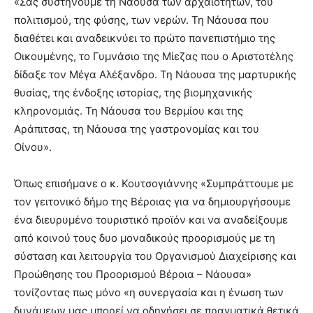
«Σας συστήνουμε τη Νάουσα των αρχαιοτήτων, του
πολιτισμού, της φύσης, των νερών. Τη Νάουσα που
διαθέτει και αναδεικνύει το πρώτο πανεπιστήμιο της
Οικουμένης, το Γυμνάσιο της Μίεζας που ο Αριστοτέλης
δίδαξε τον Μέγα Αλέξανδρο. Τη Νάουσα της μαρτυρικής
θυσίας, της ένδοξης ιστορίας, της βιομηχανικής
κληρονομιάς. Τη Νάουσα του Βερμίου και της
Αράπιτσας, τη Νάουσα της γαστρονομίας και του
Οίνου».
Όπως επισήμανε ο κ. Κουτσογιάννης «Συμπράττουμε με
τον γειτονικό δήμο της Βέροιας για να δημιουργήσουμε
ένα διευρυμένο τουριστικό προϊόν και να αναδείξουμε
από κοινού τους δυο μοναδικούς προορισμούς με τη
σύσταση και λειτουργία του Οργανισμού Διαχείρισης και
Προώθησης του Προορισμού Βέροια – Νάουσα»
τονίζοντας πως μόνο «η συνεργασία και η ένωση των
δυνάμεων μας μπορεί να οδηγήσει σε πραγματικά θετικά