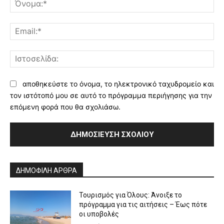
Όν
Ema
Ισ
αποθηκεύστε το όνομα, το ηλεκτρονικό ταχυδρομείο και
τον ιστότοπό μου σε αυτό το πρόγραμμα περιήγησης για την
επόμενη φορά που θα σχολιάσω.
Alternative:
ΔΗΜΟΦΙΛΗ ΑΡΘΡΑ
Τουρισμός για Όλους: Άνοιξε το
πρόγραμμα για τις αιτήσεις – Έως πότε
οι υποβολές