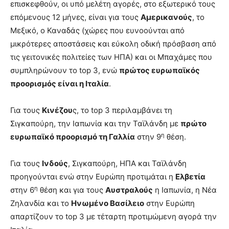
επισκεφθούν, οι υπό μελέτη αγορές, στο εξωτερικό τους
επόμενους 12 μήνες, είναι για τους
Αμερικανούς
, το
Μεξικό, ο Καναδάς (χώρες που ευνοούνται από
μικρότερες αποστάσεις και εύκολη οδική πρόσβαση από
τις γειτονικές πολιτείες των ΗΠΑ) και οι Μπαχάμες που
συμπληρώνουν το top 3, ενώ
πρώτος ευρωπαϊκός
προορισμός είναι η Ιταλία
.
Για τους
Κινέζου
ς, το top 3 περιλαμβάνει τη
Σιγκαπούρη, την Ιαπωνία και την Ταϊλάνδη με
πρώτο
η
ευρωπαϊκό προορισμό τη Γαλλία
στην 9
θέση.
Για τους
Ινδούς
, Σιγκαπούρη, ΗΠΑ και Ταϊλάνδη
προηγούνται ενώ στην Ευρώπη προτιμάται η
Ελβετία
η
στην 6
θέση και για τους
Αυστραλούς
η Ιαπωνία, η Νέα
Ζηλανδία και το
Ηνωμένο Βασίλειο
στην Ευρώπη
απαρτίζουν το top 3 με τέταρτη προτιμώμενη αγορά την