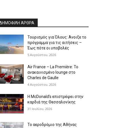
ΔΗΜΟΦΙΛΗ ΑΡΘΡΑ
Τουρισμός για Όλους: Άνοιξε το
πρόγραμμα για τις αιτήσεις –
Έως πότε οι υποβολές
5 Αυγούστου, 2026
Air France – La Première: Το
ανακαινισμένο lounge στο
Charles de Gaulle
4 Αυγούστου, 2026
Η McDonald’s επιστρέφει στην
καρδιά της Θεσσαλονίκης
31 Ιουλίου, 2026
Το αεροδρόμιο της Αθήνας