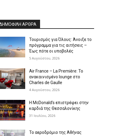
ΔΗΜΟΦΙΛΗ ΑΡΘΡΑ
Τουρισμός για Όλους: Άνοιξε το
πρόγραμμα για τις αιτήσεις –
Έως πότε οι υποβολές
5 Αυγούστου, 2026
Air France – La Première: Το
ανακαινισμένο lounge στο
Charles de Gaulle
4 Αυγούστου, 2026
Η McDonald’s επιστρέφει στην
καρδιά της Θεσσαλονίκης
31 Ιουλίου, 2026
Το αεροδρόμιο της Αθήνας