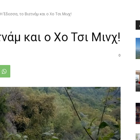
Η Έδεσσα, το Βιετνάμ και ο Χο Τσι Μινχ!
νάμ και ο Χο Τσι Μινχ!
0