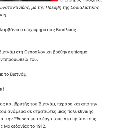
ωνσταντινίδης, με την Πρέσβη της Σοσιαλιστικής
ong
λαμβάνει ο επιχειρηματίας Βασίλειος
 Βιετνάμ στη Θεσσαλονίκη βρέθηκε επίσημα
ντιπροσωπεία του.
με το Βιετνάμ;
α!
ος και ιδρυτής του Βιετνάμ, πέρασε και από την
τού ανάμεσα σε στρατιώτες μιας πολυεθνικής
ι την Έδεσσα με το έργο τους στα πρώτα τους
ς Μακεδονίας το 1912.