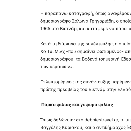
Η παραπάνω καταγραφή, όπως αναφέρουν στ
δημοσιογράφο Σόλωνα Γρηγοριάδη, ο οποίο
1965 στο Βιετνάμ, και κατάφερε να πάρει 
Κατά τη διάρκεια της συνέντευξης, η οποία
Χο Τσι Μινχ -που σημαίνει φωτισμένος- α
δημοσιογράφου, τα Βοδενά (σημερινή Έδε
των κερασιών».
Οι λεπτομέρειες της συνέντευξης παρέμειν
πρώτης πρεσβείας του Βιετνάμ στην Ελλάδ
Πάρκο φιλίας και γέφυρα φιλίας
Όπως δηλώνουν στο debbiestravel.gr, ο υ
Βαγγέλης Κυριακού, και ο αντιδήμαρχος Έδ