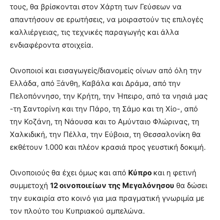
τους, θα βρίσκονται στον Χάρτη των Γεύσεων να
απαντήσουν σε ερωτήσεις, να μοιραστούν τις επιλογές
καλλιέργειας, τις τεχνικές παραγωγής και άλλα
ενδιαφέροντα στοιχεία.
Οινοποιοί και εισαγωγείς/διανομείς οίνων από όλη την
Ελλάδα, από Ξάνθη, Καβάλα και Δράμα, από την
Πελοπόννησο, την Κρήτη, την Ήπειρο, από τα νησιά μας
-τη Σαντορίνη και την Πάρο, τη Σάμο και τη Χίο-, από
την Κοζάνη, τη Νάουσα και το Αμύνταιο Φλώρινας, τη
Χαλκιδική, την Πέλλα, την Εύβοια, τη Θεσσαλονίκη θα
εκθέτουν 1.000 και πλέον κρασιά προς γευστική δοκιμή.
Οινοποιούς θα έχει όμως και από
Κύπρο
και η φετινή
συμμετοχή
12 οινοποιείων της Μεγαλόνησου
θα δώσει
την ευκαιρία στο κοινό για μια πραγματική γνωριμία με
τον πλούτο του Κυπριακού αμπελώνα.