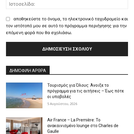
Ισ
αποθηκεύστε το όνομα, το ηλεκτρονικό ταχυδρομείο και
τον ιστότοπό μου σε αυτό το πρόγραμμα περιήγησης για την
επόμενη φορά που θα σχολιάσω.
Alternative:
ΔΗΜΟΦΙΛΗ ΑΡΘΡΑ
Τουρισμός για Όλους: Άνοιξε το
πρόγραμμα για τις αιτήσεις – Έως πότε
οι υποβολές
5 Αυγούστου, 2026
Air France – La Première: Το
ανακαινισμένο lounge στο Charles de
Gaulle