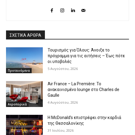
ΣΧΕΤΙΚΑ ΑΡΘΡΑ
Τουρισμός για Όλους: Άνοιξε το
πρόγραμμα για τις αιτήσεις – Έως πότε
οι υποβολές
5 Αυγούστου, 2026
Προτεινόμενα
Air France – La Première: Το
ανακαινισμένο lounge στο Charles de
Gaulle
4 Αυγούστου, 2026
Αεροπορικά
Η McDonald’s επιστρέφει στην καρδιά
της Θεσσαλονίκης
31 Ιουλίου, 2026