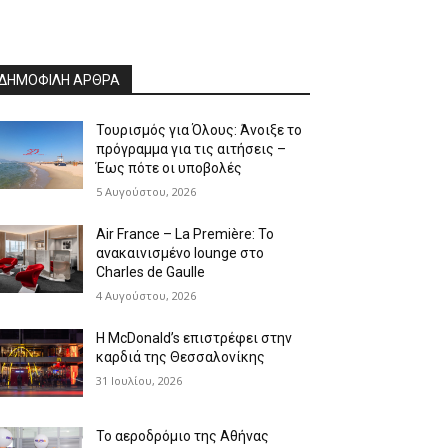
ΔΗΜΟΦΙΛΗ ΑΡΘΡΑ
Τουρισμός για Όλους: Άνοιξε το
πρόγραμμα για τις αιτήσεις –
Έως πότε οι υποβολές
5 Αυγούστου, 2026
Air France – La Première: Το
ανακαινισμένο lounge στο
Charles de Gaulle
4 Αυγούστου, 2026
Η McDonald’s επιστρέφει στην
καρδιά της Θεσσαλονίκης
31 Ιουλίου, 2026
Το αεροδρόμιο της Αθήνας