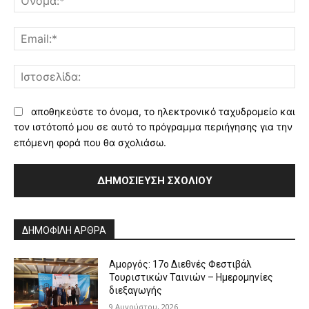
Ema
Ισ
αποθηκεύστε το όνομα, το ηλεκτρονικό ταχυδρομείο και
τον ιστότοπό μου σε αυτό το πρόγραμμα περιήγησης για την
επόμενη φορά που θα σχολιάσω.
Alternative:
ΔΗΜΟΦΙΛΗ ΑΡΘΡΑ
Αμοργός: 17ο Διεθνές Φεστιβάλ
Τουριστικών Ταινιών – Ημερομηνίες
διεξαγωγής
9 Αυγούστου, 2026