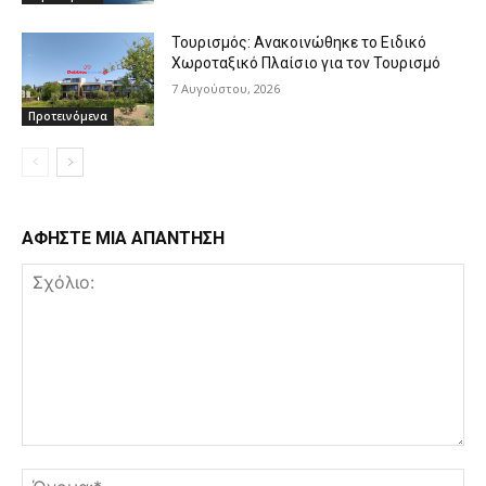
Τουρισμός: Ανακοινώθηκε το Ειδικό
Χωροταξικό Πλαίσιο για τον Τουρισμό
7 Αυγούστου, 2026
Προτεινόμενα
ΑΦΗΣΤΕ ΜΙΑ ΑΠΑΝΤΗΣΗ
Σχόλιο:
Όν