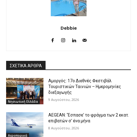
Debbie
ΣΧΕΤΙΚΑ ΑΡΘΡΑ
Αμοργός: 17ο Διεθνές Φεστιβάλ
Τουριστικών Ταινιών – Ημερομηνίες
διεξαγωγής
9 Αυγούστου, 2026
Νησιωτική Ελλάδα
AEGEAN: ‘Έσπασε’ το φράγμα των 2 εκατ.
επιβατών σ’ ένα μήνα
8 Αυγούστου, 2026
Αεροπορικά