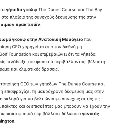
 τα
γήπεδα γκολφ
The Dunes Course και The Bay
 στο πλαίσιο της συνεχούς δέσμευσής της στην
ιώσιμων πρακτικών
.
ισμό γκολφ στην Ανατολική Μεσόγειο
που
οίηση GEO χορηγείται από τον διεθνή μη
olf Foundation και επιβεβαιώνει ότι τα γήπεδα
ίς: ανάδειξη του φυσικού περιβάλλοντος, βέλτιστη
πωμα και κλιματικές δράσεις.
πιστοποίηση GEO των γηπέδων The Dunes Course και
ση επισφραγίζει τη μακρόχρονη δέσμευσή μας στην
 σκληρά για να βελτιώνουμε συνεχώς αυτές τις
ι παίκτες και οι επισκέπτες μας μπορούν να έχουν την
τυπωσιακό φυσικό περιβάλλον» δήλωσε ο
γενικός
hington
.