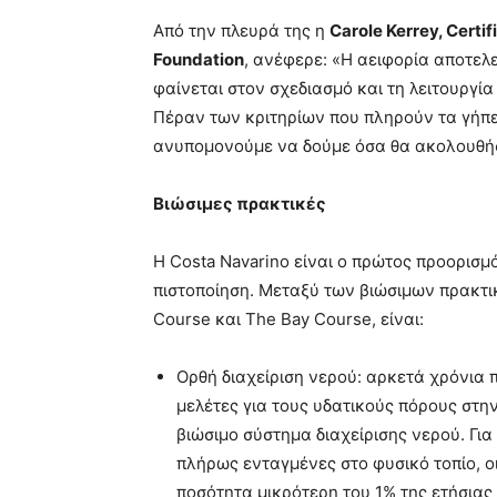
Από την πλευρά της η
Carole
Kerrey
,
Certif
Foundation
, ανέφερε: «Η αειφορία αποτελ
φαίνεται στον σχεδιασμό και τη λειτουργί
Πέραν των κριτηρίων που πληρούν τα γήπε
ανυπομονούμε να δούμε όσα θα ακολουθή
Βιώσιμες πρακτικές
Η Costa Navarino είναι ο πρώτος προορισ
πιστοποίηση. Μεταξύ των βιώσιμων πρακτι
Course και The Bay Course, είναι:
Ορθή διαχείριση νερού: αρκετά χρόνια π
μελέτες για τους υδατικούς πόρους στην
βιώσιμο σύστημα διαχείρισης νερού. Γι
πλήρως ενταγμένες στο φυσικό τοπίο, ο
ποσότητα μικρότερη του 1% της ετήσιας