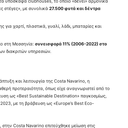
τα υπόσκαφα clubhouses, το οποίο «δένει» αρμονικά
νες στέγες», με συνολικά
27.500 φυτά και δέντρα
ια χαρτί, πλαστικά, γυαλί, λάδι, μπαταρίες και
πο στη Μεσσηνία:
συνεισφορά 11% (2006-2022) στο
ων διακριτών υπηρεσιών.
τυξη και λειτουργία της Costa Navarino, η
αθερή προτεραιότητα, όπως είχε αναγνωριστεί από το
ευση ως «Best Sustainable Destination» παγκοσμίως,
2023, με τη βράβευση ως «Europe’s Best Eco-
, στην Costa Navarino επιτεύχθηκε μείωση στις