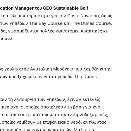
ication
Manager
του
GEO
Sustainable
Golf
εί σαφώς προτεραιότητα για την Costa Navarino, όπως
α των γηπέδων The Bay Course και The Dunes Course.
δα, εφαρμόζονται πολλές καινοτόμες πρακτικές κι
σουν».
μός γκολφ στην Ανατολική Μεσόγειο που λαμβάνει την
κών που ξεχωρίζουν για τα γήπεδα The Dunes
ριν τη λειτουργία των γηπέδων, έγιναν εκτενείς
 περιοχή, οι οποίες αποτέλεσαν τη βάση για ένα
α το σκοπό αυτό, κατασκευάστηκαν λιμνοδεξαμενές,
ι οποίες γεμίζουν με επιφανειακό νερό, αντλώντας
 απορροής των κοντινών ποταμών. Μαζί με το