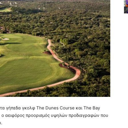
α τα γήπεδα γκολφ The Dunes Course και The Bay
o, ο αειφόρος προορισμός υψηλών προδιαγραφών που
υ.