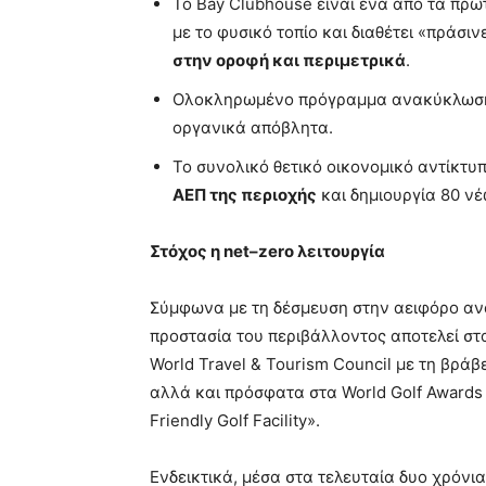
To Bay Clubhouse είναι ένα από τα πρώ
με το φυσικό τοπίο και διαθέτει «πράσι
στην οροφή και περιμετρικά
.
Ολοκληρωμένο πρόγραμμα ανακύκλωσης γ
οργανικά απόβλητα.
Το συνολικό θετικό οικονομικό αντίκτυ
ΑΕΠ της περιοχής
και δημιουργία 80 νέ
Στόχος η
net
–
zero
λειτουργία
Σύμφωνα με τη δέσμευση στην αειφόρο ανάπ
προστασία του περιβάλλοντος αποτελεί στ
World Travel & Tourism Council με τη βράβ
αλλά και πρόσφατα στα World Golf Awards 
Friendly Golf Facility».
Ενδεικτικά, μέσα στα τελευταία δυο χρόνια