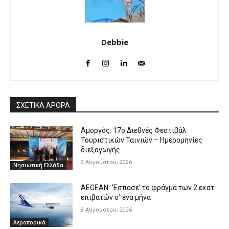
Debbie
ΣΧΕΤΙΚΑ ΑΡΘΡΑ
Αμοργός: 17ο Διεθνές Φεστιβάλ
Τουριστικών Ταινιών – Ημερομηνίες
διεξαγωγής
9 Αυγούστου, 2026
Νησιωτική Ελλάδα
AEGEAN: ‘Έσπασε’ το φράγμα των 2 εκατ.
επιβατών σ’ ένα μήνα
8 Αυγούστου, 2026
Αεροπορικά