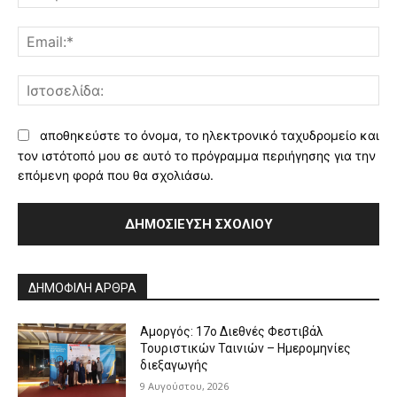
Ema
Ισ
αποθηκεύστε το όνομα, το ηλεκτρονικό ταχυδρομείο και
τον ιστότοπό μου σε αυτό το πρόγραμμα περιήγησης για την
επόμενη φορά που θα σχολιάσω.
Alternative:
ΔΗΜΟΦΙΛΗ ΑΡΘΡΑ
Αμοργός: 17ο Διεθνές Φεστιβάλ
Τουριστικών Ταινιών – Ημερομηνίες
διεξαγωγής
9 Αυγούστου, 2026