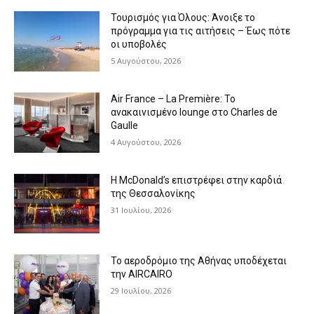
Τουρισμός για Όλους: Άνοιξε το
πρόγραμμα για τις αιτήσεις – Έως πότε
οι υποβολές
5 Αυγούστου, 2026
Air France – La Première: Το
ανακαινισμένο lounge στο Charles de
Gaulle
4 Αυγούστου, 2026
Η McDonald’s επιστρέφει στην καρδιά
της Θεσσαλονίκης
31 Ιουλίου, 2026
Το αεροδρόμιο της Αθήνας υποδέχεται
την AIRCAIRO
29 Ιουλίου, 2026