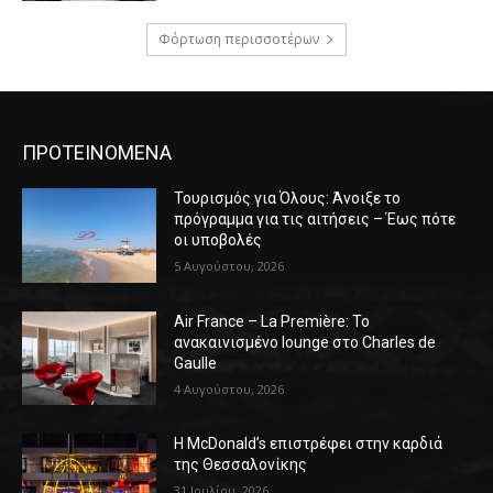
Φόρτωση περισσοτέρων
ΠΡΟΤΕΙΝΟΜΕΝΑ
Τουρισμός για Όλους: Άνοιξε το
πρόγραμμα για τις αιτήσεις – Έως πότε
οι υποβολές
5 Αυγούστου, 2026
Air France – La Première: Το
ανακαινισμένο lounge στο Charles de
Gaulle
4 Αυγούστου, 2026
Η McDonald’s επιστρέφει στην καρδιά
της Θεσσαλονίκης
31 Ιουλίου, 2026