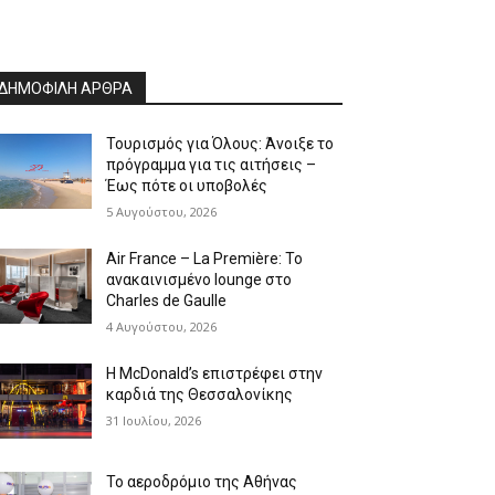
ΔΗΜΟΦΙΛΗ ΑΡΘΡΑ
Τουρισμός για Όλους: Άνοιξε το
πρόγραμμα για τις αιτήσεις –
Έως πότε οι υποβολές
5 Αυγούστου, 2026
Air France – La Première: Το
ανακαινισμένο lounge στο
Charles de Gaulle
4 Αυγούστου, 2026
Η McDonald’s επιστρέφει στην
καρδιά της Θεσσαλονίκης
31 Ιουλίου, 2026
Το αεροδρόμιο της Αθήνας