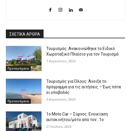
ΣΧΕΤΙΚΑ ΑΡΘΡΑ
Τουρισμός: Ανακοινώθηκε το Ειδικό
Χωροταξικό Πλαίσιο για τον Τουρισμό
7 Αυγούστου, 2026
Προτεινόμενα
Τουρισμός για Όλους: Άνοιξε το
πρόγραμμα για τις αιτήσεις – Έως πότε
οι υποβολές
5 Αυγούστου, 2026
Προτεινόμενα
1o Moto Car – Σίφνος: Ενοικίαση
αυτοκινήτου/μότο από τον…1ο
27 Ιουλίου, 2026