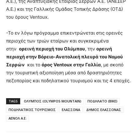
Α.Ε.), της Αναπτυξιακής Εταιρίας Σερρών Α.Ε. (ΑΝΕΣΕΡ
Α.Ε.) και της Γαλλικής Ομάδας Τοπικής Δράσης (ΟΤΔ)
του όρους Ventoux.
-Το εν λόγω πρόγραμμα επικεντρώνεται στις ορεινές
περιοχές των τριών εταίρων και συγκεκριμένα
στην
ορεινή περιοχή του Ολύμπου
, την
ορεινή
περιοχή στην Βόρειο-Ανατολική πλευρά του Νομού
Σερρών
και το
όρος Ventoux στην Γαλλία
, με σκοπό
την τουριστική αξιοποίηση μέσα από δραστηριότητες
πεζοπορίας και ποδηλατικού τουρισμού και τις 4 εποχές.
TAGS
ΟΛΥΜΠΟΣ (OLYMPOS MOUNTAIN)
ΠΟΔΗΛΑΤΟ (BIKE)
ΠΟΔΗΛΑΤΙΚΟΣ ΤΟΥΡΙΣΜΟΣ
ΕΛΑΣΣΟΝΑ
ΔΗΜΟΣ ΕΛΑΣΣΟΝΑΣ
ΑΕΝΟΛ Α.Ε.