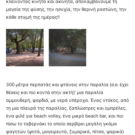
κλείνοντας κινητά και ακίνητα, απολαμβάνουμε τη
μαγεία της φύσης, την ησυχία, την θερινή ραστώνη, την
κάθε στιγμή της ημέρας!!
300 μέτρα περπατάς και φτάνεις στην παραλία (σ.σ. έχει
θέσεις και πιο κοντά στην ακτή)’ μια παραλία
αμμουδερή, φαρδιά, με νερά υπέροχα. Ένας ντόκος, από
τη μια πλευρά της παραλίας, ξαπλώστρες και ομπρέλες,
ένα φιλέ για beach volley, ένα μικρό beach bar, και πιο
πίσω το ταβερνάκι το οποίο σερβίρει μεγάλη γκάμα
φαγητών (ψητά, μαγειρευτά, ζυμαρικά, πίτσα, ψαρικά)