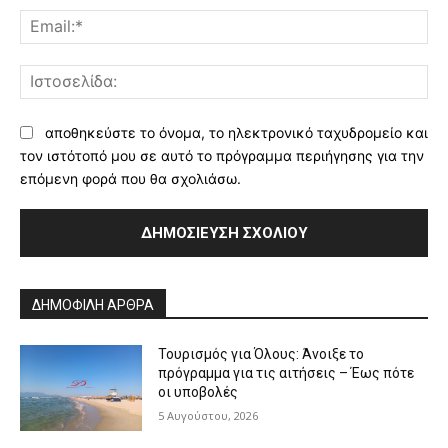
Ema
Ισ
αποθηκεύστε το όνομα, το ηλεκτρονικό ταχυδρομείο και
τον ιστότοπό μου σε αυτό το πρόγραμμα περιήγησης για την
επόμενη φορά που θα σχολιάσω.
Alternative:
ΔΗΜΟΦΙΛΗ ΑΡΘΡΑ
Τουρισμός για Όλους: Άνοιξε το
πρόγραμμα για τις αιτήσεις – Έως πότε
οι υποβολές
5 Αυγούστου, 2026