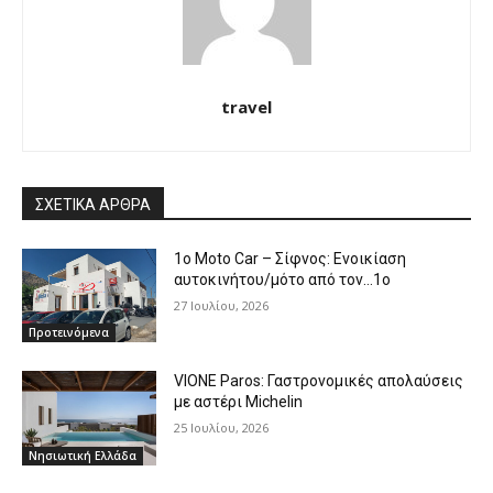
travel
ΣΧΕΤΙΚΑ ΑΡΘΡΑ
1o Moto Car – Σίφνος: Ενοικίαση
αυτοκινήτου/μότο από τον…1ο
27 Ιουλίου, 2026
Προτεινόμενα
VIONE Paros: Γαστρονομικές απολαύσεις
με αστέρι Michelin
25 Ιουλίου, 2026
Νησιωτική Ελλάδα