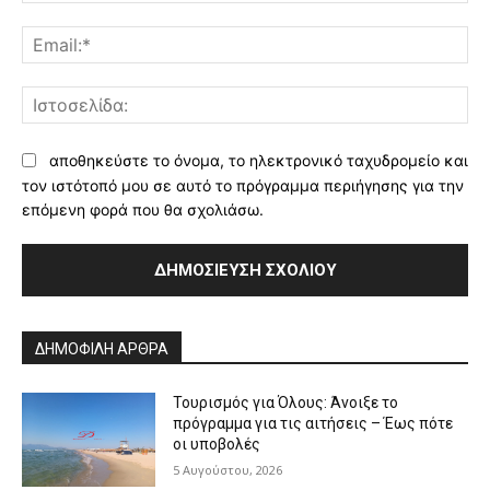
Ema
Ισ
αποθηκεύστε το όνομα, το ηλεκτρονικό ταχυδρομείο και
τον ιστότοπό μου σε αυτό το πρόγραμμα περιήγησης για την
επόμενη φορά που θα σχολιάσω.
Alternative:
ΔΗΜΟΦΙΛΗ ΑΡΘΡΑ
Τουρισμός για Όλους: Άνοιξε το
πρόγραμμα για τις αιτήσεις – Έως πότε
οι υποβολές
5 Αυγούστου, 2026