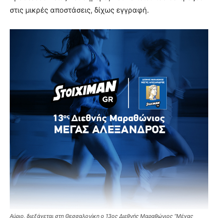
στις μικρές αποστάσεις, δίχως εγγραφή.
Αύριο, διεξάγεται στη Θεσσαλονίκη ο 13ος Διεθνής Μαραθώνιος “Μέγας