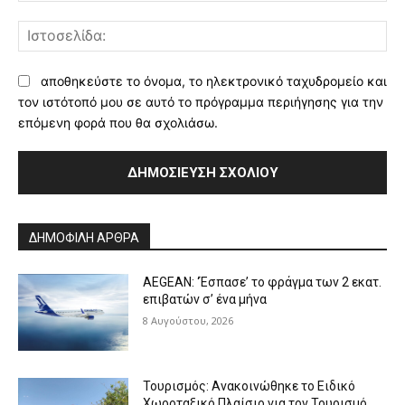
Ισ
αποθηκεύστε το όνομα, το ηλεκτρονικό ταχυδρομείο και
τον ιστότοπό μου σε αυτό το πρόγραμμα περιήγησης για την
επόμενη φορά που θα σχολιάσω.
Alternative:
ΔΗΜΟΦΙΛΗ ΑΡΘΡΑ
AEGEAN: ‘Έσπασε’ το φράγμα των 2 εκατ.
επιβατών σ’ ένα μήνα
8 Αυγούστου, 2026
Τουρισμός: Ανακοινώθηκε το Ειδικό
Χωροταξικό Πλαίσιο για τον Τουρισμό