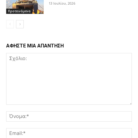
13 Ιουλίου, 2026
Προτεινόμενα
ΑΦΗΣΤΕ ΜΙΑ ΑΠΑΝΤΗΣΗ
Σχόλιο:
Όν
Ema