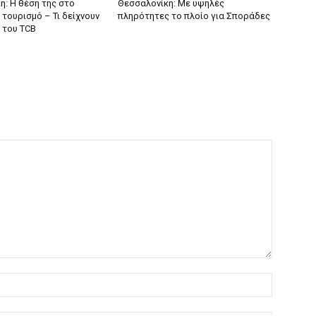
η: Η θέση της στο
Θεσσαλονίκη: Με υψηλές
τουρισμό – Τι δείχνουν
πληρότητες το πλοίο για Σποράδες
 του TCB
Όνομα:*