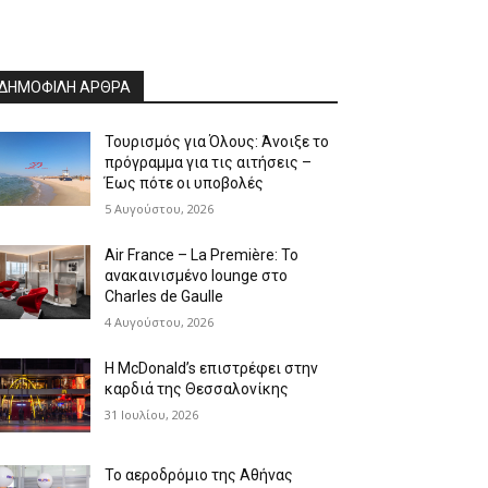
ΔΗΜΟΦΙΛΗ ΑΡΘΡΑ
Τουρισμός για Όλους: Άνοιξε το
πρόγραμμα για τις αιτήσεις –
Έως πότε οι υποβολές
5 Αυγούστου, 2026
Air France – La Première: Το
ανακαινισμένο lounge στο
Charles de Gaulle
4 Αυγούστου, 2026
Η McDonald’s επιστρέφει στην
καρδιά της Θεσσαλονίκης
31 Ιουλίου, 2026
Το αεροδρόμιο της Αθήνας