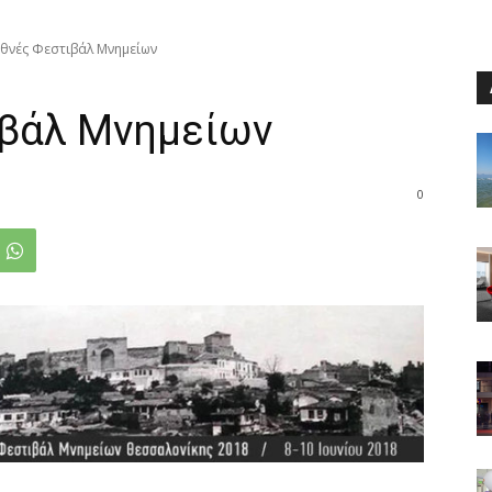
εθνές Φεστιβάλ Μνημείων
ιβάλ Μνημείων
0