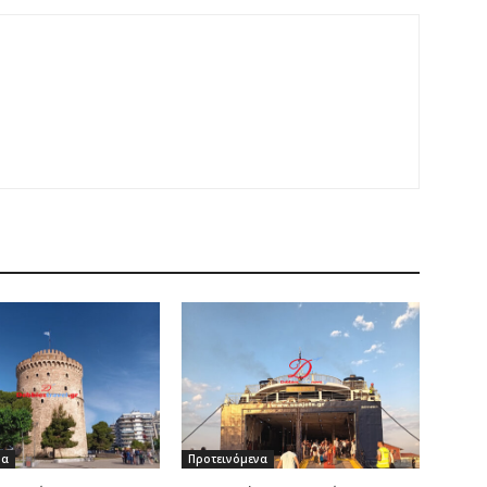
να
Προτεινόμενα