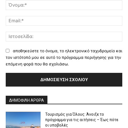
Όν
Ema
Ισ
αποθηκεύστε το όνομα, το ηλεκτρονικό ταχυδρομείο και
τον ιστότοπό μου σε αυτό το πρόγραμμα περιήγησης για την
επόμενη φορά που θα σχολιάσω.
Alternative:
ΔΗΜΟΦΙΛΗ ΑΡΘΡΑ
Τουρισμός για Όλους: Άνοιξε το
πρόγραμμα για τις αιτήσεις – Έως πότε
οι υποβολές