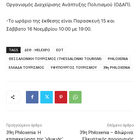
Οργανισμός Διαχείρισης Ανάπτυξης Πολιτισμού (ΟΔΑΠ).
-Το ωράριο της έκθεσης είναι Παρασκευή 15 και
Σάββατο 16 Νοεμβρίου 10:00 με 19:00.
TAGS
ΔΕΘ - HELEXPO
ΕΟΤ
ΘΕΣΣΑΛΟΝΙΚΗ ΤΟΥΡΙΣΜΟΣ (THESSALONIKI TOURISM)
PHILOXENIA
ΕΛΛΑΔΑ ΤΟΥΡΙΣΜΟΣ
ΥΦΥΠΟΥΡΓΟΣ ΤΟΥΡΙΣΜΟΥ
39η PHILOXENIA
Προηγούμενο άρθρο
Επόμενο άρθρο
39η Philoxenia: Η
39η Philoxenia – Φλώρινα:
επανεκκίνηση της ‘γλυκιάς’
Ελκυστικός προορισμός