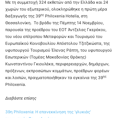
Με τη συμμετοχή 324 εκθετών από την Ελλάδα και 24
χωρών του εξωτερικού, ολοκληρώθηκε η πρώτη μέρα
ης
διεξαγωγής της 39
Philoxenia Hotelia, στη
Θεσσαλονίκη. Το βράδυ της Πέμπτης 14 Νοεμβρίου,
παρουσία της προέδρου του ΕΟΤ Άντζελας Γκερέκου,
του νέου επίτροπου Μεταφορών και Τουρισμού του
Ευρωπαϊκού Κοινοβουλίου Απόστολου Τζιτζικώστα, της
υφυπουργού Τουρισμού Έλενας Ράπτη, του υφυπουργού
Εσωτερικών (Τομέας Μακεδονίας Θράκης)
Κωνσταντίνου Γκιουλέκα, περιφερειαρχών, δημάρχων,
πρόξενων, εκπροσώπων κομμάτων, προέδρων φορέων
ης
και λοιπών, πραγματοποιήθηκαν τα εγκαίνια της 39
Philoxenia.
Διαβάστε επίσης
39η Philoxenia: Η επανεκκίνηση της ‘γλυκιάς’