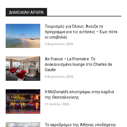
Alternative:
ΔΗΜΟΦΙΛΗ ΑΡΘΡΑ
Τουρισμός για Όλους: Άνοιξε το
πρόγραμμα για τις αιτήσεις – Έως πότε
οι υποβολές
5 Αυγούστου, 2026
Air France – La Première: Το
ανακαινισμένο lounge στο Charles de
Gaulle
4 Αυγούστου, 2026
Η McDonald’s επιστρέφει στην καρδιά
της Θεσσαλονίκης
31 Ιουλίου, 2026
Το αεροδρόμιο της Αθήνας υποδέχεται