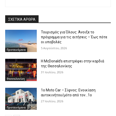
ΣΧΕΤΙΚΑ ΑΡΘΡΑ
Τουρισμός για Όλους: Άνοιξε το
πρόγραμμα για τις αιτήσεις – Έως πότε
οι υποβολές
5 Αυγούστου, 2026
Προτεινόμενα
Η McDonald’s επιστρέφει στην καρδιά
της Θεσσαλονίκης
31 Ιουλίου, 2026
Θεσσαλονίκη
1o Moto Car – Σίφνος: Ενοικίαση
αυτοκινήτου/μότο από τον…1ο
27 Ιουλίου, 2026
Προτεινόμενα