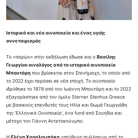
Ιστορικά και νέα οινοποιεία και ένας υγιής
συνεταιρισμός
Το «παρών» στην εκδήλωση έδωσε και ο
Βασίλης
Γεωργίου οινολόγος από το ιστορικό οινοποιείο
Μπουτάρη
που βρίσκεται στον Στενήμαχο, το οποίο από
το 2022 έχει περάσει σε νέα εποχή. Το οινοποιείο
ιδρύθηκε τo 1879 από τον Ιωάννη Μπουτάρη και το 2022
εξαγοράστηκε από τον όμιλο Sterner Stenhus Greece
με βασικούς επενδυτές τους Ηλία και Θωμά Γεωργιάδη
της ‘Ελληνικά Οινοποιεία’, ένα fund από Σουηδία και
μέτοχο τον Γιάννη Αντετοκούνμπο.
Η
Ελένη Χαραλαμπάκη
υπεύθυνη πωλήσεων από το