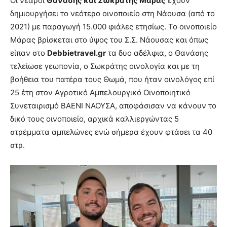
Οι νεαροί
Θανάσης και Σωκράτης Μάρας
έχουν
δημιουργήσει το νεότερο οινοποιείο στη Νάουσα (από το
2021) με παραγωγή 15.000 φιάλες ετησίως. Το οινοποιείο
Μάρας βρίσκεται στο ύψος του Σ.Σ. Νάουσας και όπως
είπαν στο
Debbietravel.
gr
τα δυο αδέλφια, ο Θανάσης
τελείωσε γεωπονία, ο Σωκράτης οινολογία και με τη
βοήθεια του πατέρα τους Θωμά, που ήταν οινολόγος επί
25 έτη στον Αγροτικό Αμπελουργικό Οινοποιητικό
Συνεταιρισμό ΒΑΕΝΙ ΝΑΟΥΣΑ, αποφάσισαν να κάνουν το
δικό τους οινοποιείο, αρχικά καλλιεργώντας 5
στρέμματα αμπελώνες ενώ σήμερα έχουν φτάσει τα 40
στρ.