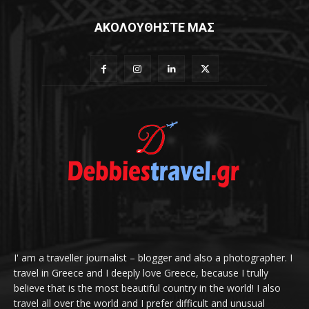
ΑΚΟΛΟΥΘΗΣΤΕ ΜΑΣ
I' am a traveller journalist – blogger and also a photographer. I
travel in Greece and I deeply love Greece, because I trully
believe that is the most beautiful country in the world! I also
travel all over the world and I prefer difficult and unusual