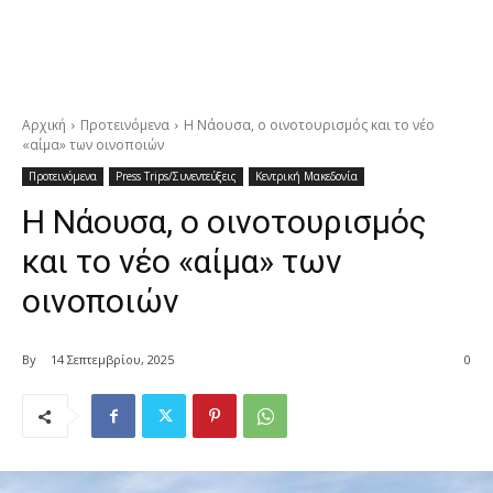
Αρχική
Προτεινόμενα
Η Νάουσα, ο οινοτουρισμός και το νέο
«αίμα» των οινοποιών
Προτεινόμενα
Press Trips/Συνεντεύξεις
Κεντρική Μακεδονία
Η Νάουσα, ο οινοτουρισμός
και το νέο «αίμα» των
οινοποιών
By
14 Σεπτεμβρίου, 2025
0