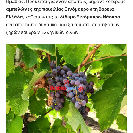
Ημαθίας. Πρόκειται για έναν από τους σημαντικότερους
αμπελώνες της ποικιλίας Ξινόμαυρο στη Βόρεια
Ελλάδα
, καθιστώντας το
δίδυμο Ξινόμαυρο-Νάουσα
ένα από τα πιο δυναμικά και ξακουστά στο στίβο των
ξηρών ερυθρών Ελληνικών οίνων.