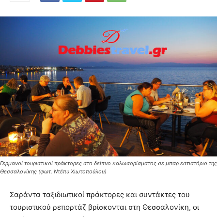
Γερμανοί τουριστικοί πράκτορες στο δείπνο καλωσορίσματος σε μπαρ εστιατόριο της
Θεσσαλονίκης (φωτ. Ντέπυ Χιωτοπούλου)
Σαράντα ταξιδιωτικοί πράκτορες και συντάκτες του
τουριστικού ρεπορτάζ βρίσκονται στη Θεσσαλονίκη, οι