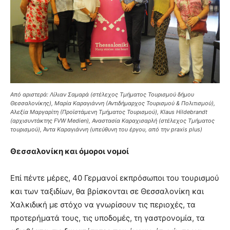
Από αριστερά: Λίλιαν Σαμαρά (στέλεχος Τμήματος Τουρισμού δήμου
Θεσσαλονίκης), Μαρία Καραγιάννη (Αντιδήμαρχος Τουρισμού & Πολιτισμού),
Αλεξία Μαργαρίτη (Προϊστάμενη Τμήματος Τουρισμού), Klaus Hildebrandt
(αρχισυντάκτης FVW Medien), Αναστασία Καραχισαρλή (στέλεχος Τμήματος
τουρισμού), Άντα Καραγιάννη (υπεύθυνη του έργου, από την praxis plus)
Θεσσαλονίκη και όμοροι νομοί
Επί πέντε μέρες, 40 Γερμανοί εκπρόσωποι του τουρισμού
και των ταξιδίων, θα βρίσκονται σε Θεσσαλονίκη και
Χαλκιδική με στόχο να γνωρίσουν τις περιοχές, τα
προτερήματά τους, τις υποδομές, τη γαστρονομία, τα