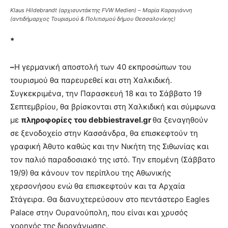
Klaus Hildebrandt (αρχισυντάκτης FVW Medien) – Μαρία Καραγιάννη
(αντιδήμαρχος Τουρισμού & Πολιτισμού δήμου Θεσσαλονίκης)
*
–
Η γερμανική αποστολή των 40 εκπροσώπων του
τουρισμού θα παρευρεθεί και στη Χαλκιδική.
Συγκεκριμένα, την Παρασκευή 18 και το Σάββατο 19
Σεπτεμβρίου, θα βρίσκονται στη Χαλκιδική και σύμφωνα
με
πληροφορίες του debbiestravel.gr
θα ξεναγηθούν
σε ξενοδοχείο στην Κασσάνδρα, θα επισκεφτούν τη
γραφική Άθυτο καθώς και την Νικήτη της Σιθωνίας και
τον παλιό παραδοσιακό της ιστό. Την επομένη (Σάββατο
19/9) θα κάνουν τον περίπλου της Αθωνικής
χερσονήσου ενώ θα επισκεφτούν και τα Αρχαία
Στάγειρα. Θα διανυχτερεύσουν στο πεντάστερο Eagles
Palace στην Ουρανούπολη, που είναι και χρυσός
χορηγός της διοργάνωσης.