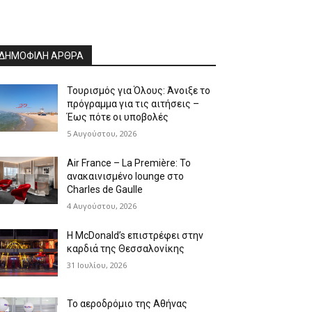
ΔΗΜΟΦΙΛΗ ΑΡΘΡΑ
Τουρισμός για Όλους: Άνοιξε το
πρόγραμμα για τις αιτήσεις –
Έως πότε οι υποβολές
5 Αυγούστου, 2026
Air France – La Première: Το
ανακαινισμένο lounge στο
Charles de Gaulle
4 Αυγούστου, 2026
Η McDonald’s επιστρέφει στην
καρδιά της Θεσσαλονίκης
31 Ιουλίου, 2026
Το αεροδρόμιο της Αθήνας