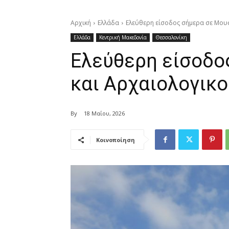
Αρχική
Ελλάδα
Ελεύθερη είσοδος σήμερα σε Μου
Ελλάδα
Κεντρική Μακεδονία
Θεσσαλονίκη
Ελεύθερη είσοδο
και Αρχαιολογικ
By
18 Μαΐου, 2026
Κοινοποίηση